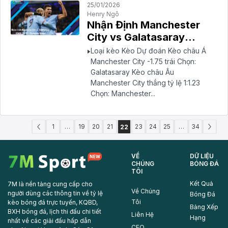
25/01/2026
Henry Ngô
Nhận Định Manchester
City vs Galatasaray
03h00 29/01 –
Loại kèo Kèo Dự đoán Kèo châu Á
Champions League
Manchester City -1.75 trái Chọn:
2025/26
Galatasaray Kèo châu Âu
Manchester City thắng tỷ lệ 1:1.23
Chọn: Manchester...
1
…
19
20
21
23
24
25
…
34
22
VỀ
DỮ LIỆU
CHÚNG
BÓNG ĐÁ
TÔI
Kết Quả
7M là nền tảng cung cấp cho
Về Chúng
người dùng các thông tin về tỷ lệ
Bóng Đá
Tôi
kèo bóng đá trực tuyến, KQBD,
Bảng Xếp
BXH bóng đá, lịch thi đấu chi tiết
Liên Hệ
Hạng
nhất về các giải đấu hấp dẫn
CEO