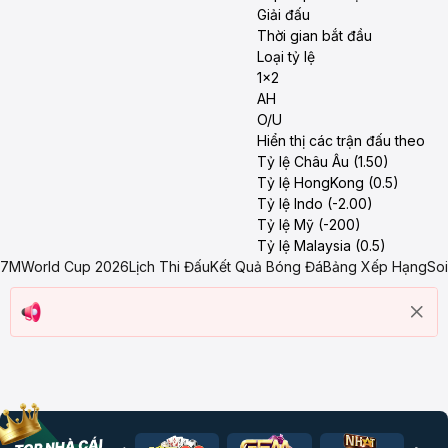
Giải đấu
Thời gian bắt đầu
Loại tỷ lệ
1x2
AH
O/U
Hiển thị các trận đấu theo
Tỷ lệ Châu Âu (1.50)
Tỷ lệ HongKong (0.5)
Tỷ lệ Indo (-2.00)
Tỷ lệ Mỹ (-200)
Tỷ lệ Malaysia (0.5)
7M
World Cup 2026
Lịch Thi Đấu
Kết Quả Bóng Đá
Bảng Xếp Hạng
So