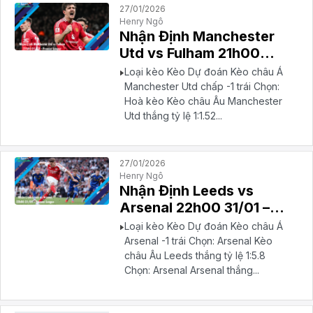
27/01/2026
Henry Ngô
Nhận Định Manchester
Utd vs Fulham 21h00
01/02 – Premier League
Loại kèo Kèo Dự đoán Kèo châu Á
2025/26
Manchester Utd chấp -1 trái Chọn:
Hoà kèo Kèo châu Âu Manchester
Utd thắng tỷ lệ 1:1.52...
27/01/2026
Henry Ngô
Nhận Định Leeds vs
Arsenal 22h00 31/01 –
Premier League 2025/26
Loại kèo Kèo Dự đoán Kèo châu Á
Arsenal -1 trái Chọn: Arsenal Kèo
châu Âu Leeds thắng tỷ lệ 1:5.8
Chọn: Arsenal Arsenal thắng...