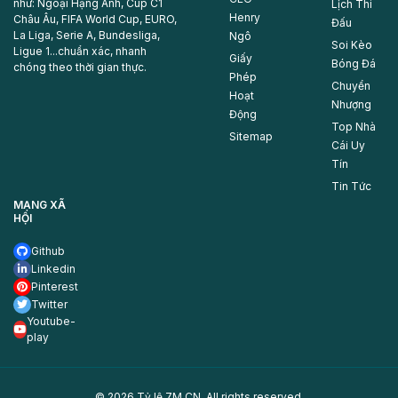
như: Ngoại Hạng Anh, Cúp C1
Lịch Thi
Henry
Châu Âu, FIFA World Cup, EURO,
Đấu
La Liga, Serie A, Bundesliga,
Ngô
Soi Kèo
Ligue 1...chuẩn xác, nhanh
Giấy
Bóng Đá
chóng theo thời gian thực.
Phép
Chuyển
Hoạt
Nhượng
Động
Top Nhà
Sitemap
Cái Uy
Tín
Tin Tức
MẠNG XÃ
HỘI
Github
Linkedin
Pinterest
Twitter
Youtube-
play
© 2026 Tỷ lệ 7M CN. All rights reserved.