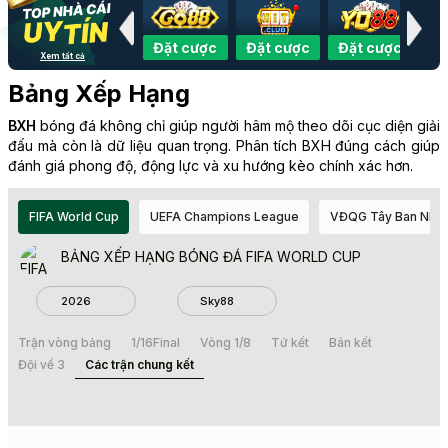
 cược
Đặt cược
Đặt cược
Đặt cược
Đặt cược
Đặ
Xem tất cả
Bảng Xếp Hạng
BXH
bóng đá không chỉ giúp người hâm mộ theo dõi cục diện giải
đấu mà còn là dữ liệu quan trọng. Phân tích BXH đúng cách giúp
đánh giá phong độ, động lực và xu hướng kèo chính xác hơn.
FIFA World Cup
UEFA Champions League
VĐQG Tây Ban Nha
BẢNG XẾP HẠNG BÓNG ĐÁ FIFA WORLD CUP
2026
Sky88
Trận vòng bảng
1/16Final
Vòng 1/8
Tứ kết
Bán kết
Đội về 3
Các trận chung kết