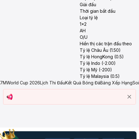
Giải đấu
Thời gian bắt đầu
Loại tỷ lệ
1x2
AH
O/U
Hiển thị các trận đấu theo
Tỷ lệ Châu Âu (1.50)
Tỷ lệ HongKong (0.5)
Tỷ lệ Indo (-2.00)
Tỷ lệ Mỹ (-200)
Tỷ lệ Malaysia (0.5)
7M
World Cup 2026
Lịch Thi Đấu
Kết Quả Bóng Đá
Bảng Xếp Hạng
So