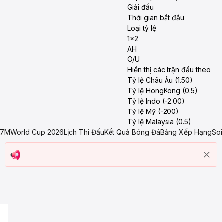
Giải đấu
Thời gian bắt đầu
Loại tỷ lệ
1x2
AH
O/U
Hiển thị các trận đấu theo
Tỷ lệ Châu Âu (1.50)
Tỷ lệ HongKong (0.5)
Tỷ lệ Indo (-2.00)
Tỷ lệ Mỹ (-200)
Tỷ lệ Malaysia (0.5)
7M
World Cup 2026
Lịch Thi Đấu
Kết Quả Bóng Đá
Bảng Xếp Hạng
So