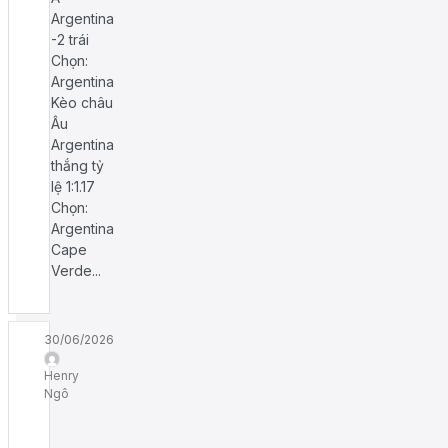
05h00
Argentina
04/07
-2 trái
–
Chọn:
World
Argentina
Cup
Kèo châu
2026
Âu
Argentina
thắng tỷ
lệ 1:1.17
Chọn:
Argentina
Cape
Verde...
30/06/2026
Henry
Ngô
Nhận
Định