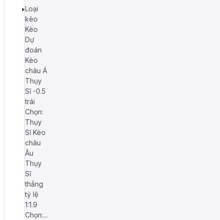
Thụy
Loại
Sĩ
kèo
vs
Kèo
Dự
Algeria
đoán
10h00
Kèo
03/07
châu Á
–
Thụy
World
Sĩ -0.5
Cup
trái
2026
Chọn:
Thụy
Sĩ Kèo
châu
Âu
Thụy
Sĩ
thắng
tỷ lệ
1:1.9
Chọn:...