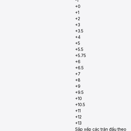
-1
+0
+1
+2
+3
+3.5
+4
+5
+5.5
+5.75
+6
+6.5
+7
+8
+9
+9.5
+10
+10.5
+11
+12
+13
Sắp xếp các trận đấu theo